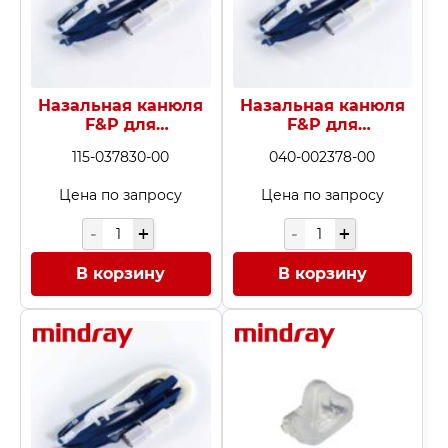
Назальная канюля
Назальная канюля
F&P для
F&P для
кислородной
кислородной
115-037830-00
040-002378-00
терапии (OPT844,
терапии (OPT846,
размер M), 10 шт.
размер L)
Цена по запросу
Цена по запросу
В корзину
В корзину