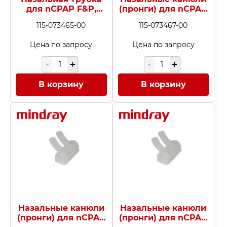
для nCPAP F&P,
(пронги) для nCPAP
длина 70 мм, 5 шт.
F&P, 3,5 мм / 2 мм, 10
115-073465-00
115-073467-00
шт.
Цена по запросу
Цена по запросу
В корзину
В корзину
Назальные канюли
Назальные канюли
(пронги) для nCPAP
(пронги) для nCPAP