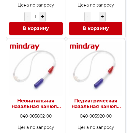
Цена по запросу
Цена по запросу
В корзину
В корзину
Неонатальная
Педиатрическая
назальная канюля
назальная канюля
F&P (ширина
F&P (ширина
040-005802-00
040-005920-00
перегородки 3,5 мм)
перегородки 8,5
мм)
Цена по запросу
Цена по запросу