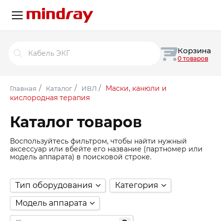
Поиск
Корзина
товаров
0 товаров
/
/
/
Маски, канюли и
Главная
Каталог
ИВЛ
кислородная терапия
Каталог товаров
Воспользуйтесь фильтром, чтобы найти нужный
аксессуар или вбейте его название (партномер или
модель аппарата) в поисковой строке.
Тип оборудования
Категория
Модель аппарата
Хирургия
(187)
Хирургия
(187)
Аккумуляторы
(7)
Базовые каркасы и сек