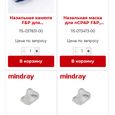
Назальная канюля
Назальная маска
F&P для
для nCPAP F&P,
кислородной
размер L, 10 шт.
115-037831-00
115-073473-00
терапии (OPT846,
размер L), 10 шт.
Цена по запросу
Цена по запросу
В корзину
В корзину
Заказать звонок
Быстрая покупка
Выбранные товары