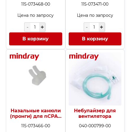
F&P, 4 мм / 3 мм, 10
F&P, 4,5 мм / 4 мм,
115-073468-00
115-073471-00
шт.
10 шт.
Цена по запросу
Цена по запросу
В корзину
В корзину
Назальные канюли
Небулайзер для
(пронги) для nCPAP
вентилятора
F&P, 5 мм / 5 мм, 10
115-073466-00
040-000799-00
шт.