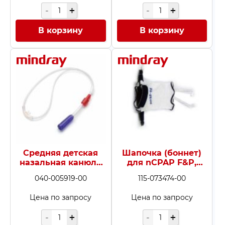
В корзину
В корзину
Средняя детская
Шапочка (боннет)
назальная канюля
для nCPAP F&P,
F&P (ширина
размер 22–25 см, 5
040-005919-00
115-073474-00
перегородки 5,5 мм)
шт.
Цена по запросу
Цена по запросу