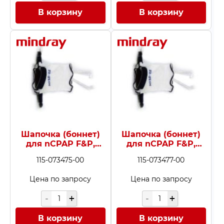
В корзину
В корзину
Шапочка (боннет)
Шапочка (боннет)
для nCPAP F&P,
для nCPAP F&P,
размер 25–29 см, 5
размер 29–36 см, 5
115-073475-00
115-073477-00
шт.
шт.
Цена по запросу
Цена по запросу
В корзину
В корзину