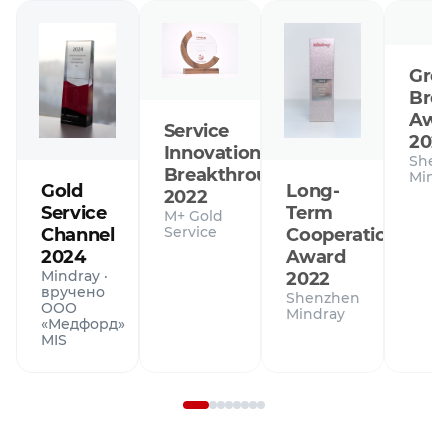
Gro
Bre
Awa
Service
202
Innovation
Shen
Breakthrough
Mind
Gold
Long-
2022
Service
Term
M+ Gold
Service
Channel
Cooperation
2024
Award
Mindray ·
2022
вручено
Shenzhen
ООО
Mindray
«Медфорд»
MIS