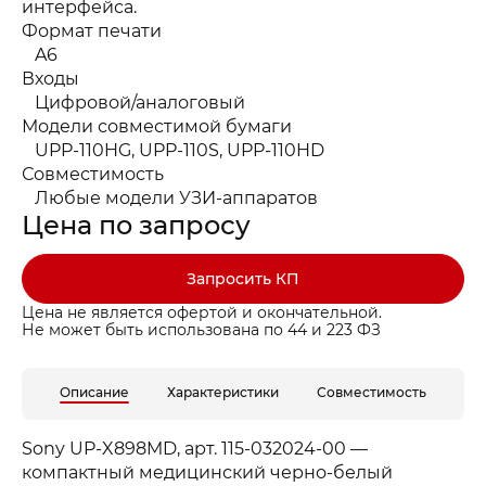
интерфейса.
Формат печати
A6
Входы
Цифровой/аналоговый
Модели совместимой бумаги
UPP-110HG, UPP-110S, UPP-110HD
Совместимость
Любые модели УЗИ-аппаратов
Цена по запросу
Запросить КП
Цена не является офертой и окончательной.
Не может быть использована по 44 и 223 ФЗ
Описание
Характеристики
Совместимость
Заказать звонок
Быстрая покупка
Выбранные товары
Sony UP-X898MD, арт. 115-032024-00 —
Оставьте ваши контакты ниже и
Оставьте ваши контакты ниже и
Спасибо за обращение!
Спасибо за заявку!
компактный медицинский черно-белый
мы подготовим для вас
мы подготовим для вас
Ваша корзина пуста
Ваше КП скоро будет доставлено на почту
Мы скоро с вами свяжемся