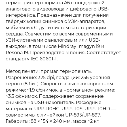
термопринтер формата A6 с поддержкой
выгодные условия
выгодные условия
Перейдите в каталог и добавьте товар в корзину
аналогового видеовхода и цифрового USB-
интерфейса. Предназначен для получения
Имя
Имя
твёрдых копий снимков с УЗИ-аппаратов,
Перейти в каталог
мобильных C-дуг и систем катетеризации
Согласен с
условиями
обработки
сердца. Совместим со всеми современными
персональных данных
УЗИ-системами с аналоговым или USB-
Электронная почта
Электронная почта
выходом, в том числе Mindray Imagyn i9 и
Перейти к оплате
Resona I9. Производство: Япония. Соответствует
Заказать обратный звонок
стандарту IEC 60601-1.
Нажимая кнопку «Заказать обратный звонок» я даю свое согласие на
Телефон
Телефон
обработку персональных данных
Метод печати: прямая термопечать.
Разрешение: 325 dpi, градации: 256 уровней
серого (8 бит). Скорость в высокоскоростном
режиме: ~1,9 с/снимок, в нормальном режиме:
Согласен с
условиями
обработки
~3,3 с/снимок. Поддерживает сохранение
Получить КП
персональных данных
снимков на USB-накопитель. Расходные
Получить КП
материалы: UPP-110HG, UPP-110S, UPP-110HD —
совместимы с линейкой UP-895/UP-897.
Габариты: 88 × 154 × 240 мм, масса ~2 кг.