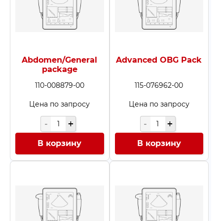
Крепеж и держатели
(4)
Основные комплектую
Прочие принадлежнос
Расходные материалы
(
Abdomen/General
Advanced OBG Pack
Чистящие и уходовые с
package
УЗИ
(2530)
110-008879-00
115-076962-00
Биопсийные насадки д
Цена по запросу
Цена по запросу
ультразвукового датчик
Платы
(34)
Программное обеспеч
В корзину
В корзину
Датчики
(279)
Запасные части и ком