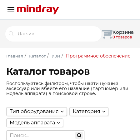
Поиск
Корзина
товаров
0 товаров
/
/
/
Программное обеспечение
Главная
Каталог
УЗИ
Каталог товаров
Воспользуйтесь фильтром, чтобы найти нужный
аксессуар или вбейте его название (партномер или
модель аппарата) в поисковой строке.
Тип оборудования
Категория
Модель аппарата
Хирургия
(187)
Хирургия
(187)
Аккумуляторы
(7)
Базовые каркасы и сек