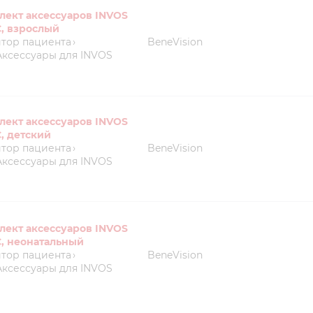
лект аксессуаров INVOS
C, взрослый
тор пациента
›
BeneVision
Аксессуары для INVOS
лект аксессуаров INVOS
, детский
тор пациента
›
BeneVision
Аксессуары для INVOS
ты ниже и мы
ты ниже и мы
ыгодные условия
ыгодные условия
ина пуста
лект аксессуаров INVOS
бращение!
заявку!
C, неонатальный
бавьте товар в корзину
тавлено на почту
 свяжемся
тор пациента
›
BeneVision
Аксессуары для INVOS
 каталог