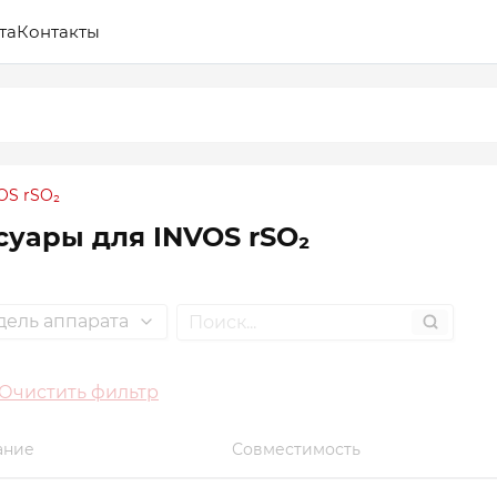
ание
Совместимость
та
Контакты
OS rSO₂
суары для INVOS rSO₂
ель аппарата
Очистить фильтр
ание
Совместимость