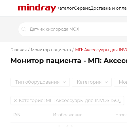
P/N
Изображение
Назв
Каталог
Сервис
Доставка и опла
Поиск
товаров
Главная
/
Монитор пациента
/
МП: Аксессуары для INV
Монитор пациента - МП: Аксес
Тип оборудования
Категория
Мод
Категория
:
МП: Аксессуары для INVOS rSO₂
P/N
Изображение
Назв