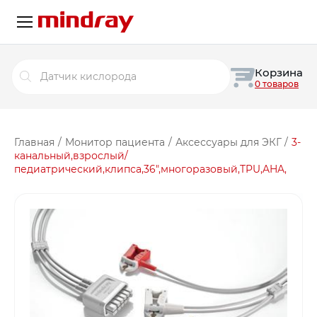
Поиск
Корзина
товаров
0 товаров
Главная
/
Монитор пациента
/
Аксессуары для ЭКГ
/
3-
канальный,взрослый/
педиатрический,клипса,36″,многоразовый,TPU,AHA,