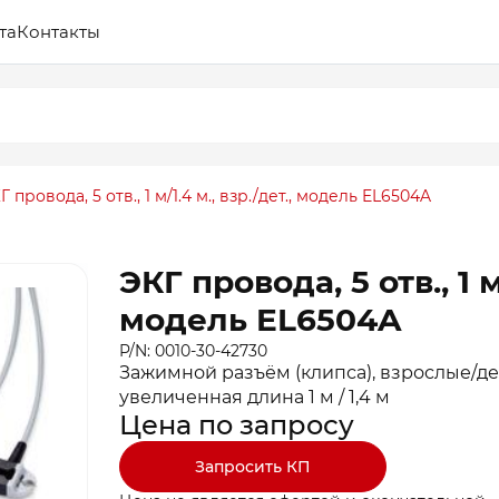
та
Контакты
Г провода, 5 отв., 1 м/1.4 м., взр./дет., модель EL6504A
ЭКГ провода, 5 отв., 1 м/
модель EL6504A
P/N: 0010-30-42730
Зажимной разъём (клипса), взрослые/дет
увеличенная длина 1 м / 1,4 м
Цена по запросу
Запросить КП