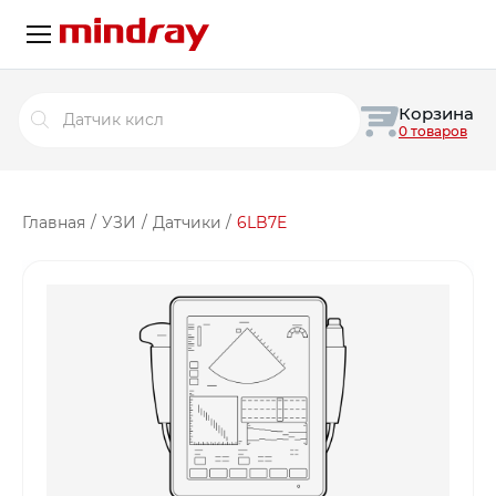
Поиск
Корзина
товаров
0 товаров
Главная
/
УЗИ
/
Датчики
/
6LB7E