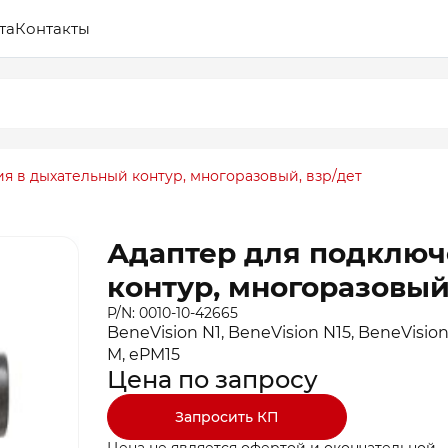
та
Контакты
я в дыхательный контур, многоразовый, взр/дет
Адаптер для подключ
контур, многоразовый
P/N: 0010-10-42665
BeneVision N1, BeneVision N15, BeneVision
M, ePM15
Цена по запросу
Запросить КП
Цена не является офертой и окончательной.