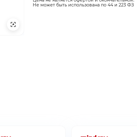
Не может быть использована по 44 и 223 ФЗ
ты ниже и мы
ты ниже и мы
ыгодные условия
ыгодные условия
ина пуста
бращение!
заявку!