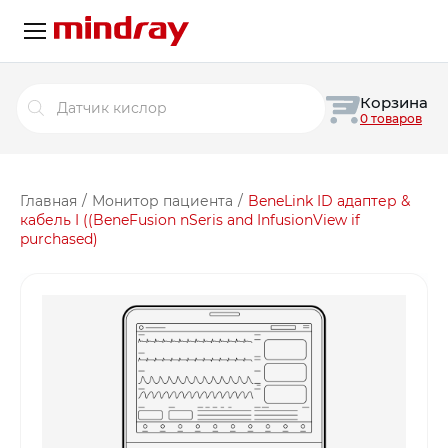
Поиск
Корзина
товаров
0 товаров
Главная
/
Монитор пациента
/
BeneLink ID адаптер &
кабель I ((BeneFusion nSeris and InfusionView if
purchased)