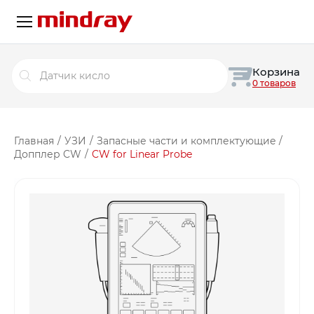
Поиск
Корзина
товаров
0 товаров
Главная
/
УЗИ
/
Запасные части и комплектующие
/
Допплер CW
/
CW for Linear Probe