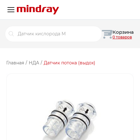
Поиск
Корзина
товаров
0 товаров
Главная
/
НДА
/
Датчик потока (выдох)