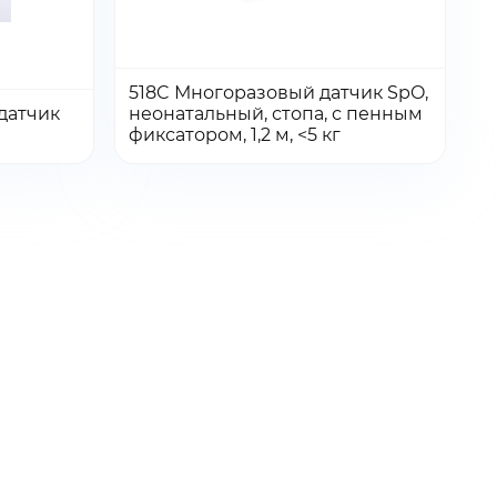
518C Многоразовый датчик SpO,
Количество:
Количество
датчик
неонатальный, стопа, с пенным
Перейти
Перейти
Добавить в заказ
фиксатором, 1,2 м, <5 кг
товара
518C
Многоразовый
датчик
ый
SpO,
неонатальный,
стопа,
с
пенным
фиксатором,
1,2
м,