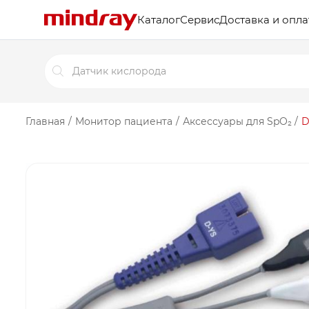
Каталог
Сервис
Доставка и опла
Поиск
товаров
Главная
/
Монитор пациента
/
Аксессуары для SpO₂
/
D