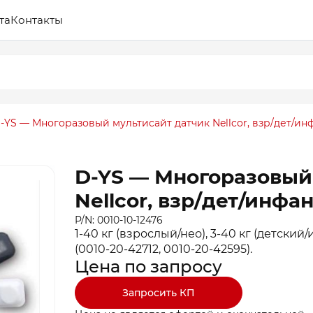
та
Контакты
-YS — Многоразовый мультисайт датчик Nellcor, взр/дет/инфа
D-YS — Многоразовый
Nellcor, взр/дет/инфан
P/N: 0010-10-12476
1-40 кг (взрослый/нео), 3-40 кг (детский
(0010-20-42712, 0010-20-42595).
Цена по запросу
Запросить КП