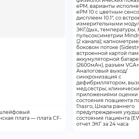
физиологических пока
ый звонок
ePM, варианты исполне
ePM 10 с цветным сен
огласие на обработку персональных данных
дисплеем 10.1″, со вст
измерительными моду
ЭКГ/дых., температуры,
ых данных
пульсоксиметрии Mindr
 КП
(2 канала); капнометрие
боковом потоке (Sidestr
встроенной картой памя
аккумуляторной батар
(2600мАч), разъем VGA+
Аналоговый выход/
синхронизация с
дефибриллятором, выз
мед.сестры; клиническ
приложениями оценки
состояния поациента п
Глазго, Шкала раннего
 шлейфовый
предупреждения ухуд
во:
Количество:
Количество
Количество
нская плата — плата CF-
состояния пациента (EW
Перейти
 заказ
Добавить в заказ
отчет ЭКГ за 24 часа
товара
товара
Кабель
Система
шлейфовый
мониторинг