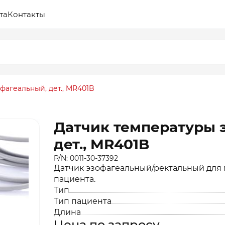
та
Контакты
фагеальный, дет., MR401B
Датчик температуры 
дет., MR401B
P/N: 0011-30-37392
Датчик эзофагеальный/ректальный для
пациента.
Тип
Тип пациента
Длина
Цена по запросу