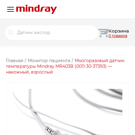
Поиск
Корзина
товаров
0 товаров
Главная
/
Монитор пациента
/
Многоразовый датчик
температуры Mindray MR403B (0011-30-37393) —
накожный, взрослый