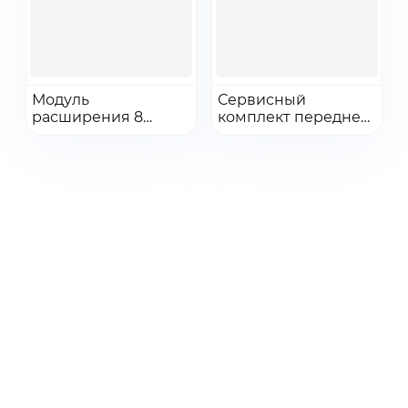
персональных данных
Получить КП
Перейти
Перейти
Модуль
Сервисный
расширения 8
Добавить в заказ
комплект передней
Добавить в заказ
слотов с кабелем
крышки T6
соединительным
(сенсорный экран)
10м