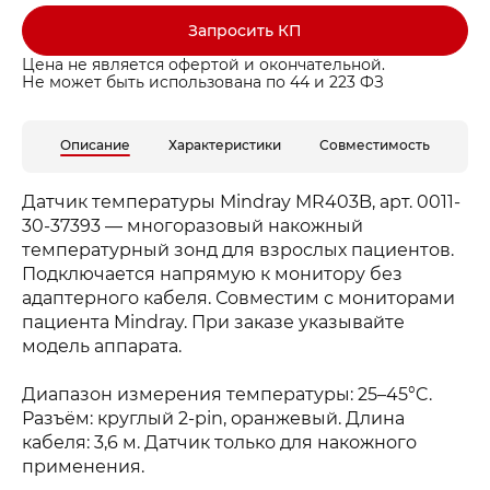
Запросить КП
Цена не является офертой и окончательной.
Не может быть использована по 44 и 223 ФЗ
Длина
Описание
Характеристики
Совместимость
3,6 м
Диапазо
Датчик температуры Mindray MR403B, арт. 0011-
25–45°C
30-37393 — многоразовый накожный
Разъём
температурный зонд для взрослых пациентов.
2-pin, о
Подключается напрямую к монитору без
адаптерного кабеля. Совместим с мониторами
пациента Mindray. При заказе указывайте
модель аппарата.
Диапазон измерения температуры: 25–45°C.
Разъём: круглый 2-pin, оранжевый. Длина
кабеля: 3,6 м. Датчик только для накожного
применения.