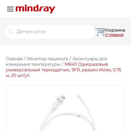
Поиск
Корзина
товаров
0 товаров
Главная
/
Монитор пациента
/
Аксессуары для
измерения температуры
/
MR411 Одноразовый
универсальный термодатчик, 9FR, разъём Molex, 0.76
м, 20 шт/уп