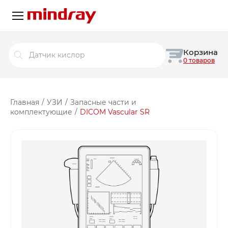
Поиск
Корзина
товаров
0 товаров
Главная
/
УЗИ
/
Запасные части и
комплектующие
/
DICOM Vascular SR