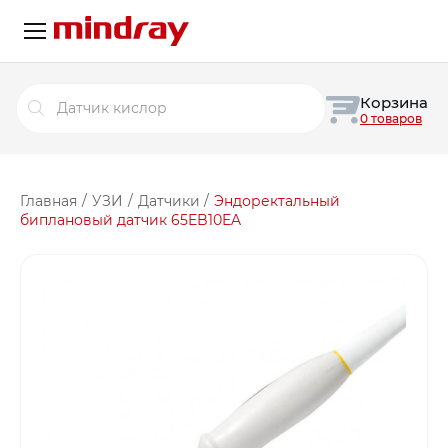
Поиск
Корзина
товаров
0 товаров
Главная
/
УЗИ
/
Датчики
/
Эндоректальный
биплановый датчик 65EB10EA