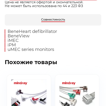
Цена не является офертой и окончательной.
Не может быть использована по 44 и 223 ФЗ
Совместимость
BeneHeart defibrillator
BeneView
iMEC
iPM
uMEC series monitors
Похожие товары
Заказать звонок
Быстрая покупка
Выбранные товары
Оставьте ваши контакты ниже и
Оставьте ваши контакты ниже и
Спасибо за обращение!
Спасибо за заявку!
мы подготовим для вас
мы подготовим для вас
Ваша корзина пуста
Ваше КП скоро будет доставлено на почту
Мы скоро с вами свяжемся