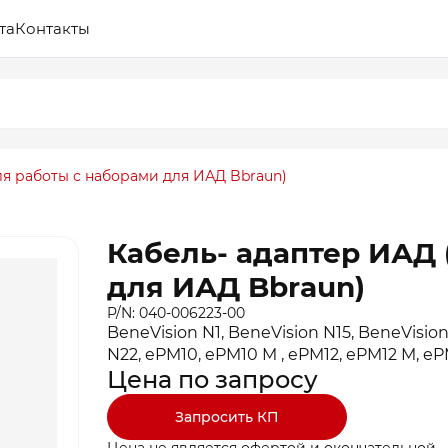
та
Контакты
ля работы с наборами для ИАД Bbraun)
Кабель- адаптер ИАД 
для ИАД Bbraun)
P/N: 040-006223-00
BeneVision N1, BeneVision N15, BeneVision
N22, ePM10, ePM10 M , ePM12, ePM12 M, e
Цена по запросу
Запросить КП
Цена не является офертой и окончательной.