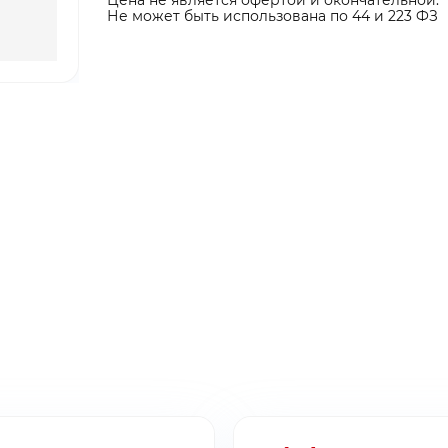
Не может быть использована по 44 и 223 ФЗ
ты ниже и мы
ты ниже и мы
ыгодные условия
ыгодные условия
ина пуста
бращение!
заявку!