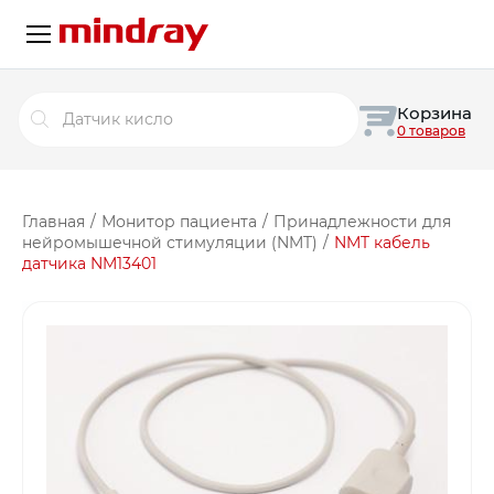
Поиск
Корзина
товаров
0 товаров
Главная
/
Монитор пациента
/
Принадлежности для
нейромышечной стимуляции (NMT)
/
NMT кабель
датчика NM13401