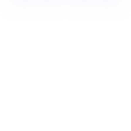
двухслотового
Dryline, с углом, 10
модуля, 10 шт/уп
шт/уп