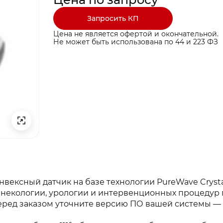
Запросить КП
Цена не является офертой и окончательной.
Не может быть использована по 44 и 223 ФЗ
Технология
PureWave Crystal Technology
Тип
конвексный датчик на базе технологии PureWave Crys
инекологии, урологии и интервенционных процедур 
Конвексный
Количество элементов
iti 70. Перед заказом уточните версию ПО вашей систем
160