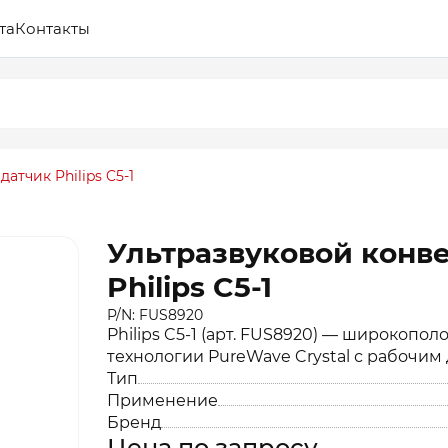
та
Контакты
атчик Philips C5-1
Ультразвуковой конв
Philips C5-1
P/N: FUS8920
Philips C5-1 (арт. FUS8920) — широкопо
технологии PureWave Crystal с рабочим 
Тип
Применение
Бренд
Цена по запросу