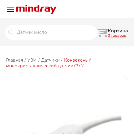
Поиск
Корзина
товаров
0 товаров
Главная
/
УЗИ
/
Датчики
/
Конвексный
монокристаллический датчик C9-2