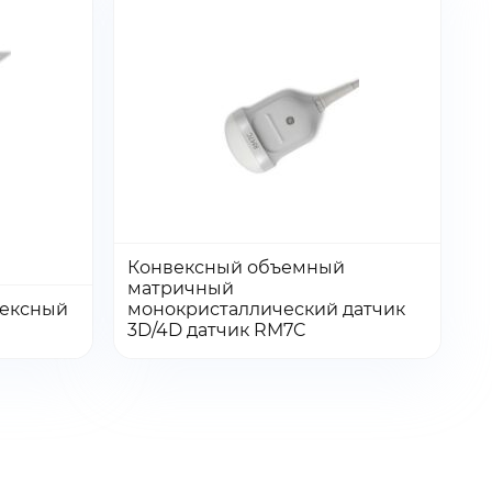
Конвексный объемный
матричный
Количество:
Количество
вексный
монокристаллический датчик
Перейти
Перейти
Добавить в заказ
3D/4D датчик RM7C
товара
льный
Конвексный
объемный
матричный
монокристаллический
датчик
3D/4D