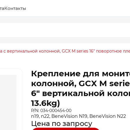
та
Контакты
c вертикальной колонной, GCX M series 16″ поворотное пле
Крепление для монит
колонной, GCX M serie
6″ вертикальной коло
13.6kg)
P/N: 034-000454-00
n19, n22, BeneVision N19, BeneVision N22
Цена по запросу