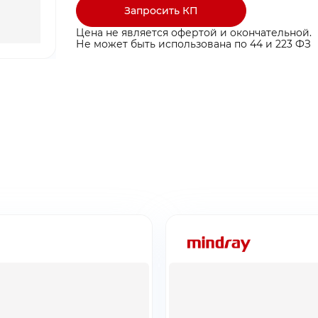
Запросить КП
Цена не является офертой и окончательной.
Не может быть использована по 44 и 223 ФЗ
ты ниже и мы
ты ниже и мы
ыгодные условия
ыгодные условия
ина пуста
бращение!
заявку!
бавьте товар в корзину
тавлено на почту
 свяжемся