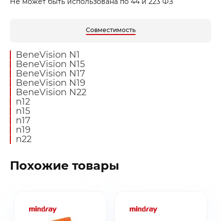
Не может быть использована по 44 и 223 ФЗ
Совместимость
BeneVision N1
BeneVision N15
BeneVision N17
BeneVision N19
BeneVision N22
n12
n15
n17
n19
n22
Похожие товары
Заказать звонок
Быстрая покупка
Выбранные товары