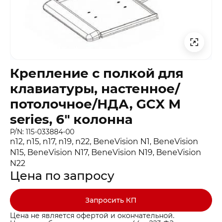
Крепление с полкой для
клавиатуры, настенное/
потолочное/НДА, GCX M
series, 6″ колонна
P/N: 115-033884-00
n12, n15, n17, n19, n22, BeneVision N1, BeneVision
N15, BeneVision N17, BeneVision N19, BeneVision
N22
Цена по запросу
Запросить КП
Цена не является офертой и окончательной.