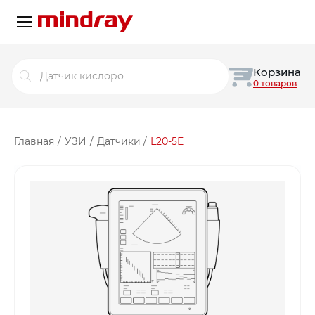
Поиск
Корзина
товаров
0 товаров
Главная
/
УЗИ
/
Датчики
/
L20-5E