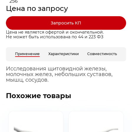
256
Цена по запросу
Запросить КП
Цена не является офертой и окончательной.
Не может быть использована по 44 и 223 ФЗ
Частота
Применение
Характеристики
Совместимость
4,2 - 12 МГц
Кол-во элемен
Исследования щитовидной железы,
256
молочных желез, небольших суставов,
мышц, сосудов.
Похожие товары
Заказать звонок
Быстрая покупка
Выбранные товары
Оставьте ваши контакты ниже и
Оставьте ваши контакты ниже и