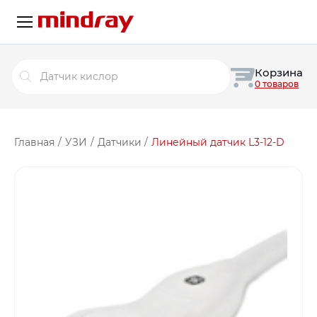
Поиск
Корзина
товаров
0 товаров
Главная
/
УЗИ
/
Датчики
/
Линейный датчик L3-12-D