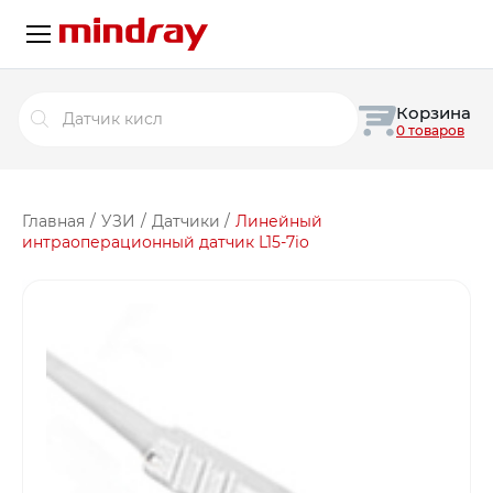
Поиск
Корзина
товаров
0 товаров
Главная
/
УЗИ
/
Датчики
/
Линейный
интраоперационный датчик L15-7io