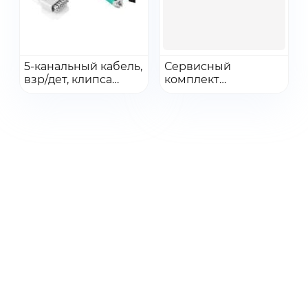
Получить КП
Перейти
Перейти
5-канальный кабель,
Сервисный
взр/дет, клипса
Добавить в заказ
комплект
Добавить в заказ
(Clip), 24″,
переднего корпуса
многоразовый, TPU,
iPM12
IEC,