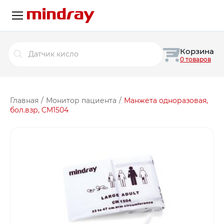
Поиск
Корзина
товаров
0 товаров
Главная
/
Монитор пациента
/
Манжета одноразовая,
бол.взр, CM1504