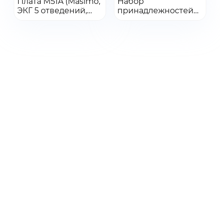
Плата M51A (Masimo,
Набор
ЭКГ 5 отведений,
Добавить в заказ
принадлежностей
Добавить в заказ
Mortara ARR) (CE)
для модуля НМП
(многоразовый
адаптер для
взрослых/детей), в
составе: Основной
кабель для НМП
(040-001462-00), 1
шт.,Кабель датчика
для НМП (40-
001463-00), 1
шт.,Стимуляционный
кабель (040-001464-
00), 1 шт.,ЭКГ
электроды, взр
(0010-10-12304), 10
шт/
уп,Многоразовый
адаптер на палец,
взр/дет (115-058073-
00), 1 шт.