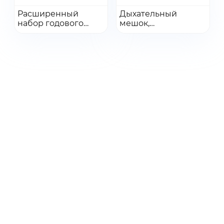
Перейти
Перейти
Расширенный
Дыхательный
набор годового
Добавить в заказ
мешок,
Добавить в заказ
обслуживания НДА
одноразовый,
Mindray WATO EX-35
объем 1 л.
(115-036964-00)