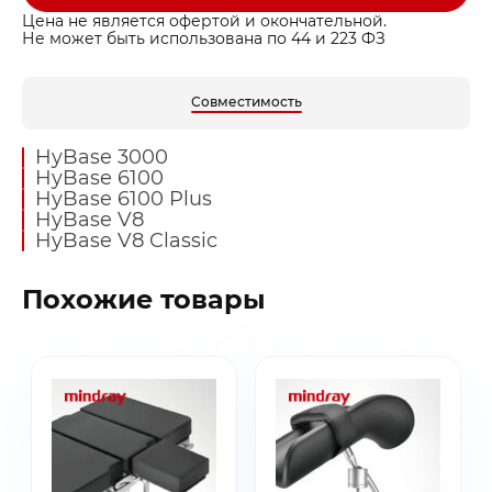
Цена не является офертой и окончательной.
Не может быть использована по 44 и 223 ФЗ
Совместимость
HyBase 3000
HyBase 6100
HyBase 6100 Plus
HyBase V8
HyBase V8 Classic
Похожие товары
Заказать звонок
Быстрая покупка
Выбранные товары
Оставьте ваши контакты ниже и
Оставьте ваши контакты ниже и
Спасибо за обращение!
Спасибо за заявку!
мы подготовим для вас
мы подготовим для вас
Ваша корзина пуста