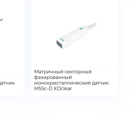
Матричный секторный
фазированный
Количество:
Количество
атчик
монокристаллический датчик
Перейти
Перейти
Добавить в заказ
M5Sc-D XDclear
товара
Матричный
секторный
фазированный
монокристаллический
датчик
M5Sc-