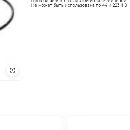
Цена не является офертой и окончательной.
Не может быть использована по 44 и 223 ФЗ
ты ниже и мы
ты ниже и мы
ыгодные условия
ыгодные условия
ина пуста
бращение!
заявку!