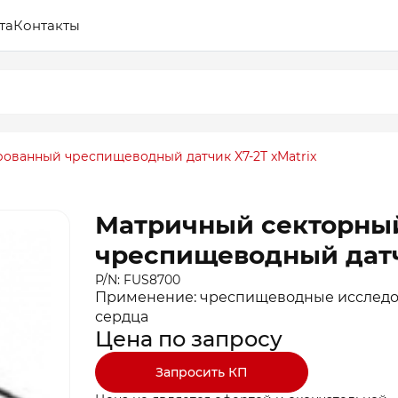
та
Контакты
ованный чреспищеводный датчик X7-2T xMatrix
Матричный секторны
чреспищеводный датч
P/N: FUS8700
Применение: чреспищеводные исследов
сердца
Цена по запросу
Запросить КП