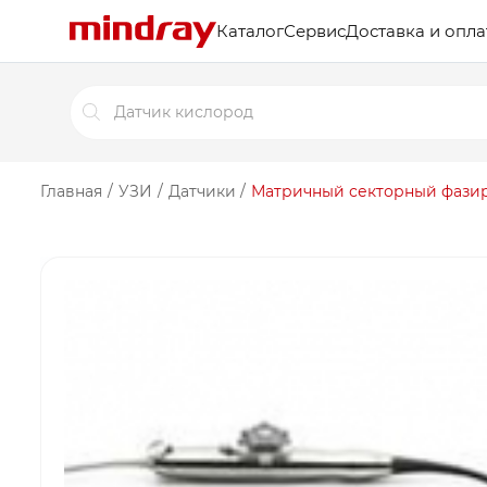
Каталог
Сервис
Доставка и опла
Поиск
товаров
Главная
/
УЗИ
/
Датчики
/
Матричный секторный фазир