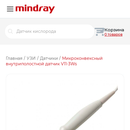
Поиск
Корзина
товаров
0 товаров
Главная
/
УЗИ
/
Датчики
/
Микроконвексный
внутриполостной датчик V11-3Ws