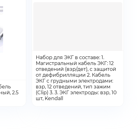
Набор для ЭКГ в составе: 1.
Магистральный кабель ЭКГ: 12
отведений (взр/дет), с защитой
от дефибрилляции 2. Кабель
ЭКГ с грудными электродами:
бель
взр, 12 отведений, тип зажим
Количество:
Количество
ный, 2.5
(Clip) 3. 3. ЭКГ электроды: взр, 10
Перейти
Перейти
Добавить в заказ
шт, Kendall
товара
Набор
ный
для
ЭКГ
в
составе: