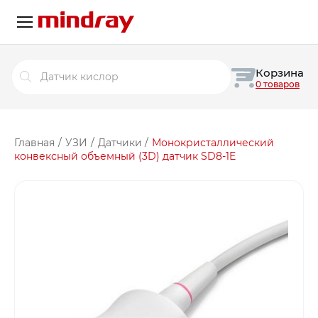
Поиск
Корзина
товаров
0 товаров
Главная
/
УЗИ
/
Датчики
/
Монокристаллический
конвексный объемный (3D) датчик SD8-1E