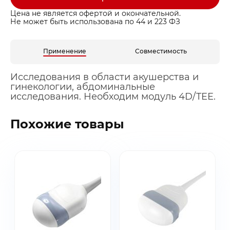
Цена не является офертой и окончательной.
Не может быть использована по 44 и 223 ФЗ
Применение
Совместимость
Исследования в области акушерства и
гинекологии, абдоминальные
исследования. Необходим модуль 4D/TEE.
Похожие товары
Заказать звонок
Быстрая покупка
Выбранные товары
Оставьте ваши контакты ниже и
Оставьте ваши контакты ниже и
Спасибо за обращение!
Спасибо за заявку!
мы подготовим для вас
мы подготовим для вас
Ваша корзина пуста
Ваше КП скоро будет доставлено на почту
Мы скоро с вами свяжемся