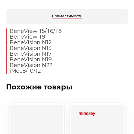
Совместимость
BeneView T5/T6/T8
BeneView T9
BeneVision N12
BeneVision N15
BeneVision N17
BeneVision N19
BeneVision N22
iMec8/10/12
Похожие товары
Заказать звонок
Быстрая покупка
Выбранные товары
Оставьте ваши контакты ниже и
Оставьте ваши контакты ниже и
Спасибо за обращение!
Спасибо за заявку!