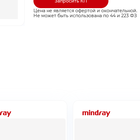
Запросить КП
Цена не является офертой и окончательной.
Не может быть использована по 44 и 223 ФЗ
ты ниже и мы
ты ниже и мы
ыгодные условия
ыгодные условия
ина пуста
бращение!
заявку!
бавьте товар в корзину
тавлено на почту
 свяжемся