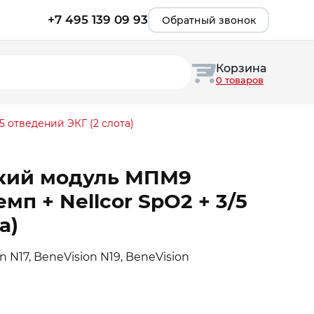
+7 495 139 09 93
Обратный звонок
Корзина
0 товаров
5 отведений ЭКГ (2 слота)
кий модуль МПМ9
емп + Nellcor SpO2 + 3/5
а)
n N17, BeneVision N19, BeneVision