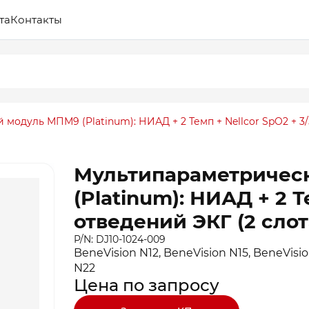
та
Контакты
одуль МПМ9 (Platinum): НИАД + 2 Темп + Nellcor SpO2 + 3/
Мультипараметричес
(Platinum): НИАД + 2 Т
отведений ЭКГ (2 слот
P/N: DJ10-1024-009
BeneVision N12, BeneVision N15, BeneVisio
N22
Цена по запросу