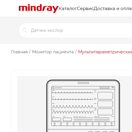
Каталог
Сервис
Доставка и опла
Поиск
товаров
Главная
/
Монитор пациента
/
Мультипараметрический м