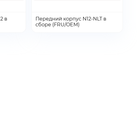
Количество:
Количество
2 в
Передний корпус N12-NLT в
Перейти
Перейти
Добавить в заказ
сборе (FRU/OEM)
товара
Передний
корпус
N12-
NLT
в
сборе
(FRU/OEM)