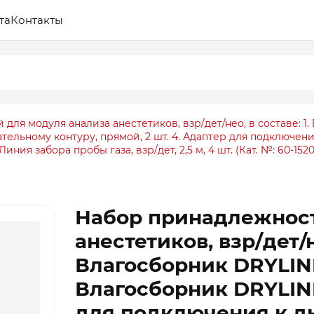
та
Контакты
ля модуля анализа анестетиков, взр/дет/нео, в составе: 1. В
хательному контуру, прямой, 2 шт. 4. Адаптер для подключени
ния забора пробы газа, взр/дет, 2,5 м, 4 шт. (Кат. №: 60-15200
Набор принадлежност
анестетиков, взр/дет/не
Влагосборник DRYLINE I
Влагосборник DRYLINE I
для подключения к д