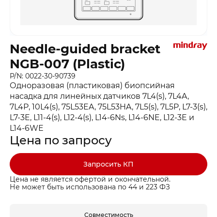
Needle-guided bracket
NGB-007 (Plastic)
P/N: 0022-30-90739
Одноразовая (пластиковая) биопсийная
насадка для линейных датчиков 7L4(s), 7L4A,
7L4P, 10L4(s), 75L53EA, 75L53HA, 7L5(s), 7L5P, L7-3(s),
L7-3E, L11-4(s), L12-4(s), L14-6Ns, L14-6NE, L12-3E и
L14-6WE
Цена по запросу
Запросить КП
Цена не является офертой и окончательной.
Не может быть использована по 44 и 223 ФЗ
Совместимость