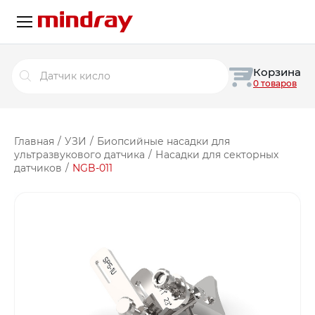
Поиск
Корзина
товаров
0 товаров
Главная
/
УЗИ
/
Биопсийные насадки для
ультразвукового датчика
/
Насадки для секторных
датчиков
/
NGB-011