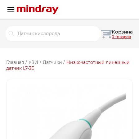
Поиск
Корзина
товаров
0 товаров
Главная
/
УЗИ
/
Датчики
/
Низкочастотный линейный
датчик L7-3E