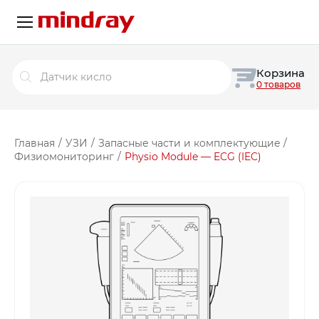
Поиск
Корзина
товаров
0 товаров
Главная
/
УЗИ
/
Запасные части и комплектующие
/
Физиомониторинг
/
Physio Module — ECG (IEC)