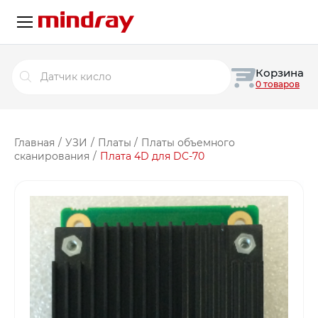
Поиск
Корзина
товаров
0 товаров
Главная
/
УЗИ
/
Платы
/
Платы объемного
сканирования
/
Плата 4D для DC-70