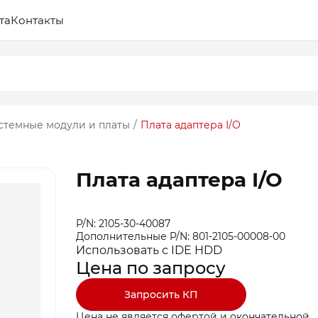
та
Контакты
стемные модули и платы
/
Плата адаптера I/O
Плата адаптера I/O
P/N: 2105-30-40087
Дополнительные P/N: 801-2105-00008-00
Использовать с IDE HDD
Цена по запросу
Запросить КП
Цена не является офертой и окончательной.