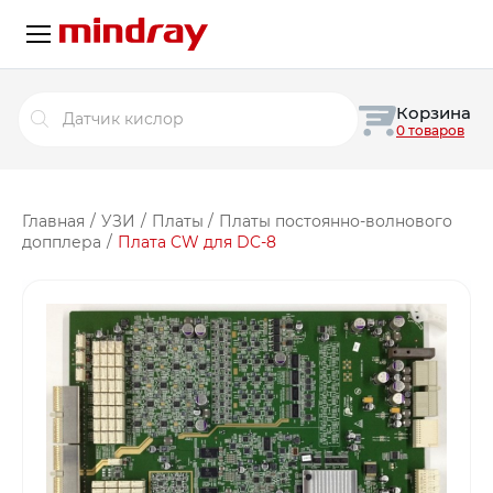
Поиск
Корзина
товаров
0 товаров
Главная
/
УЗИ
/
Платы
/
Платы постоянно-волнового
допплера
/
Плата CW для DC-8