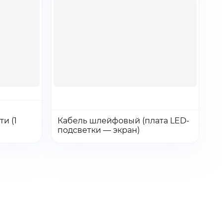
Количество:
Количество
и (1
Кабель шлейфовый (плата LED-
Перейти
Перейти
Добавить в заказ
подсветки — экран)
товара
Кабель
шлейфовый
(плата
LED-
ти
подсветки
-
экран)