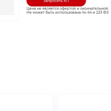
Запросить КП
Цена не является офертой и окончательной.
Не может быть использована по 44 и 223 ФЗ
ты ниже и мы
ты ниже и мы
ыгодные условия
ыгодные условия
ина пуста
бращение!
заявку!
бавьте товар в корзину