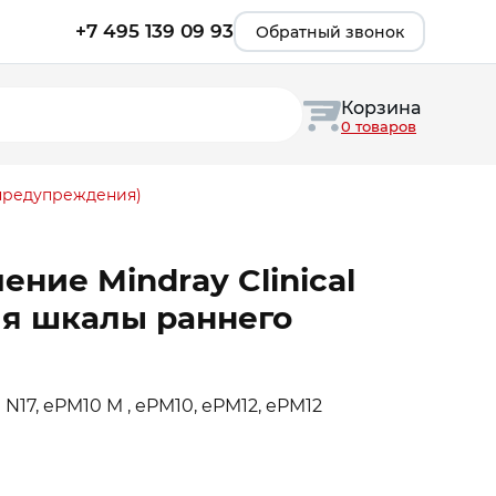
+7 495 139 09 93
Обратный звонок
Корзина
0 товаров
 предупреждения)
ние Mindray Clinical
для шкалы раннего
 N17, ePM10 M , ePM10, ePM12, ePM12