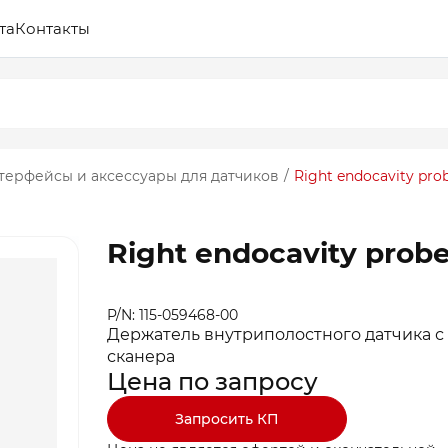
та
Контакты
терфейсы и аксессуары для датчиков
/
Right endocavity pro
Right endocavity probe
P/N: 115-059468-00
Держатель внутриполостного датчика с
сканера
Цена по запросу
Запросить КП